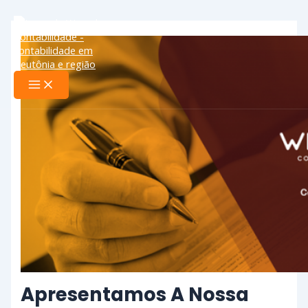
Ir
Main
Menu
para
o
conteúdo
Apresentamos A Nossa