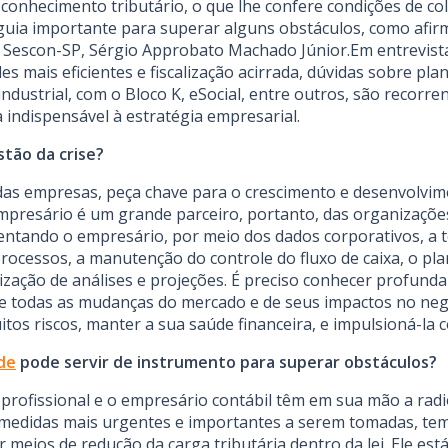
 conhecimento tributário, o que lhe confere condições de c
uia importante para superar alguns obstáculos, como afirm
 Sescon-SP, Sérgio Approbato Machado Júnior.Em entrevist
s mais eficientes e fiscalização acirrada, dúvidas sobre pla
industrial, com o Bloco K, eSocial, entre outros, são recor
 indispensável à estratégia empresarial.
tão da crise?
 das empresas, peça chave para o crescimento e desenvolvim
empresário é um grande parceiro, portanto, das organizaçõ
orientando o empresário, por meio dos dados corporativos, a
processos, a manutenção do controle do fluxo de caixa, o p
lização de análises e projeções. É preciso conhecer profund
te de todas as mudanças do mercado e de seus impactos no ne
os riscos, manter a sua saúde financeira, e impulsioná-la 
de
pode servir de instrumento para superar obstáculos?
 profissional e o empresário contábil têm em sua mão a ra
s medidas mais urgentes e importantes a serem tomadas, tem c
ios de redução da carga tributária dentro da lei. Ele está 