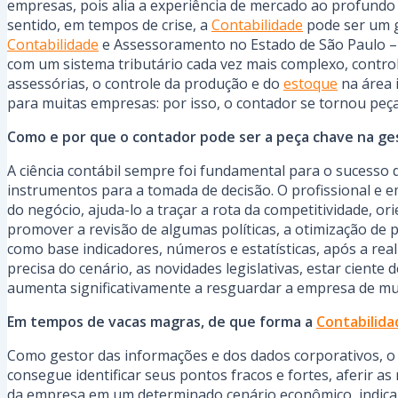
empresas, pois alia a experiência de mercado ao profundo
sentido, em tempos de crise, a
Contabilidade
pode ser um g
Contabilidade
e Assessoramento no Estado de São Paulo –
com um sistema tributário cada vez mais complexo, controle
assessórias, o controle da produção e do
estoque
na área 
para muitas empresas: por isso, o contador se tornou peça
Como e por que o contador pode ser a peça chave na ges
A ciência contábil sempre foi fundamental para o sucesso
instrumentos para a tomada de decisão. O profissional e 
do negócio, ajuda-lo a traçar a rota da competitividade, 
promover a revisão de algumas políticas, a otimização de 
como base indicadores, números e estatísticas, após a rea
precisa do cenário, as novidades legislativas, estar cien
aumenta significativamente a resguardar a empresa de muit
Em tempos de vacas magras, de que forma a
Contabilida
Como gestor das informações e dos dados corporativos, o
consegue identificar seus pontos fracos e fortes, aferir a
da empresa em um determinado cenário econômico, indicar me