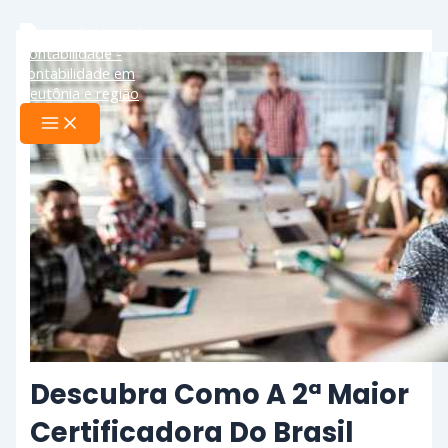
Ir
Main
Menu
para
o
conteúdo
Descubra Como A 2ª Maior
Certificadora Do Brasil