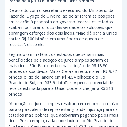
Perda de R$ 100 bilhões com juros simples
De acordo com o secretário executivo do Ministério da
Fazenda, Dyogo de Oliveira, ao polarizarem as posições
em relação à proposta do governo federal, os estados
acabam por tirar o foco das verdadeiras soluções, que
abrangem esforços dos dois lados. “Não dá para a União
cortar R$ 100 bilhões em uma época de queda de
receitas”, disse ele.
Segundo o ministério, os estados que seriam mais
beneficiados pela adoção de juros simples seriam os
mais ricos. São Paulo teria uma redução de R$ 18,86
bilhões de sua dívida. Minas Gerais a reduziria em R$ 9,22
bilhões; o Rio de Janeiro em R$ 4,54 bilhões; e o Rio
Grande do Sul, em R$3,91 bilhões. A perda potencial de
receita estimada para a União poderia chegar a R$ 313
bilhões.
“A adoção de juros simples resultaria em enorme prejuízo
para o país, além de representar grande injustiça para os
estados mais pobres, que acabariam pagando pelos mais
ricos. Por exemplo, cada contribuinte no Rio Grande do
Norte e no Piauí pagaria [em média] R$ 1,5 mil para que a