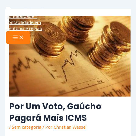
Ir
Main
Menu
para
o
conteúdo
Por Um Voto, Gaúcho
Pagará Mais ICMS
/
Sem categoria
/ Por
Christian Wessel