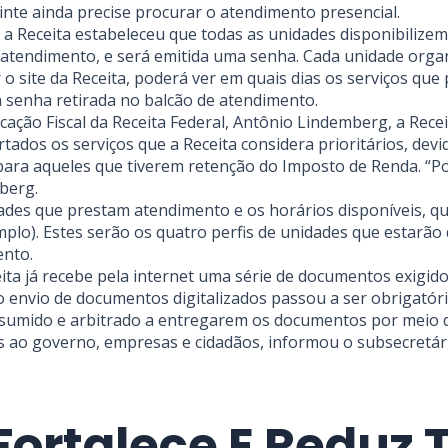
nte ainda precise procurar o atendimento presencial.
a Receita estabeleceu que todas as unidades disponibilizem 
a o atendimento, e será emitida uma senha. Cada unidade or
o site da Receita, poderá ver em quais dias os serviços que
a senha retirada no balcão de atendimento.
ção Fiscal da Receita Federal, Antônio Lindemberg, a Rece
ados os serviços que a Receita considera prioritários, de
a para aqueles que tiverem retenção do Imposto de Renda. “
berg.
ades que prestam atendimento e os horários disponíveis, que
lo). Estes serão os quatro perfis de unidades que estarão d
ento.
a já recebe pela internet uma série de documentos exigidos 
 o envio de documentos digitalizados passou a ser obrigatór
resumido e arbitrado a entregarem os documentos por meio dig
s ao governo, empresas e cidadãos, informou o subsecretár
 Fortalece E Reduz