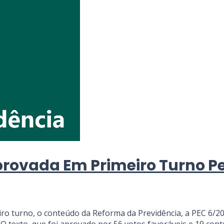
provada Em Primeiro Turno P
ro turno, o conteúdo da Reforma da Previdência, a PEC 6/20