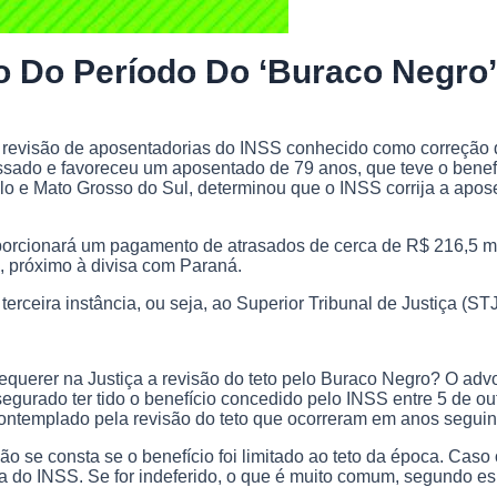
 Do Período Do ‘buraco Negro’
à revisão de aposentadorias do INSS conhecido como correção d
sado e favoreceu um aposentado de 79 anos, que teve o benefí
 e Mato Grosso do Sul, determinou que o INSS corrija a aposen
oporcionará um pagamento de atrasados de cerca de R$ 216,5 mi
 próximo à divisa com Paraná.
erceira instância, ou seja, ao Superior Tribunal de Justiça (S
erer na Justiça a revisão do teto pelo Buraco Negro? O advoga
 segurado ter tido o benefício concedido pelo INSS entre 5 de o
 contemplado pela revisão do teto que ocorreram em anos segui
 se consta se o benefício foi limitado ao teto da época. Caso
 do INSS. Se for indeferido, o que é muito comum, segundo espec