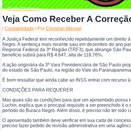
Conte Conosco
Veja Como Receber A Correção
/
Contabilidade
/ Por
Christian Wessel
A Justiça Federal tem reconhecido repetidamente um direito 
Negro. A sentença mais recente saiu em dezembro do ano pas
Regional Federal da 3ª Região (TRF3), que abrange São Paulo
benefício subirá para R$ 4.647, alta de 118,76%.
A ação originária da 3ª Vara Previdenciária de São Paulo pr
do estado de São Paulo, na região do Vale do Paranapanema,
É bom ressaltar que ainda cabe ao INSS entrar com recurso à t
CONDIÇÕES PARA REQUERER
Mas quais são as condições para que um aposentado possa requ
Luchin, explica que o principal requisito a ser preenchido é o
período do Buraco Negro. Além disso, é preciso não ter sido
O aposentado também deve verificar em sua carta de concessão
preciso fazer pedido de revisão administrativa em uma agência