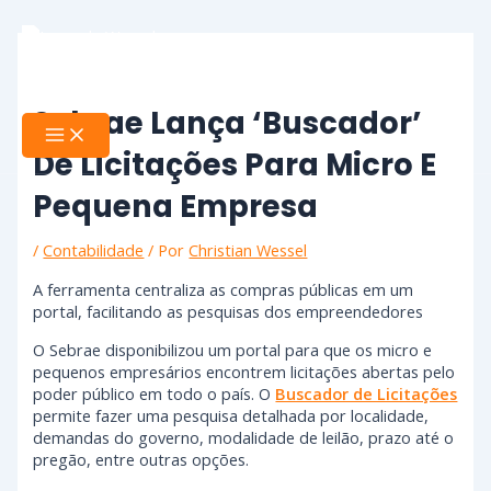
Ir
Main
Menu
para
o
conteúdo
Sebrae Lança ‘buscador’
De Licitações Para Micro E
Pequena Empresa
/
Contabilidade
/ Por
Christian Wessel
A ferramenta centraliza as compras públicas em um
portal, facilitando as pesquisas dos empreendedores
O Sebrae disponibilizou um portal para que os micro e
pequenos empresários encontrem licitações abertas pelo
poder público em todo o país. O
Buscador de Licitações
permite fazer uma pesquisa detalhada por localidade,
demandas do governo, modalidade de leilão, prazo até o
pregão, entre outras opções.