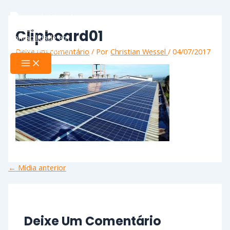
Ir
Name*
Email*
Website
Main
Menu
para
o
Clipboard01
conteúdo
Deixe um comentário
/ Por
Christian Wessel
/
04/07/2017
←
Mídia anterior
Deixe Um Comentário