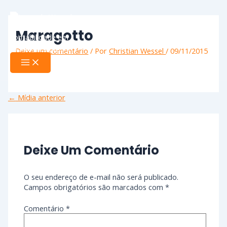
Ir
Name*
Email*
Website
Main
Menu
para
o
Maragotto
conteúdo
Deixe um comentário
/ Por
Christian Wessel
/
09/11/2015
←
Mídia anterior
Deixe Um Comentário
O seu endereço de e-mail não será publicado.
Campos obrigatórios são marcados com
*
Comentário
*