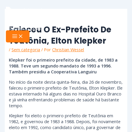
Ir
Main
Menu
para
o
conteúdo
Faleceu O Ex-Prefeito De
Teutônia, Elton Klepker
/
Sem categoria
/ Por
Christian Wessel
Klepker foi o primeiro prefeito da cidade, de 1983 a
1988. Teve um segundo mandato de 1993 a 1996.
Também presidiu a Cooperativa Languiru
No início da noite desta quinta-feira, dia 26 de novembro,
faleceu o primeiro prefeito de Teutônia, Elton Klepker. Ele
estava internado há alguns dias no Hospital Ouro Branco
e já vinha enfrentando problemas de saúde há bastante
tempo.
Klepker foi eleito o primeiro prefeito de Teutônia em
1982, e governou de 1983 a 1988. Depois, foi novamente
eleito em 1992, como candidato único, para governar de