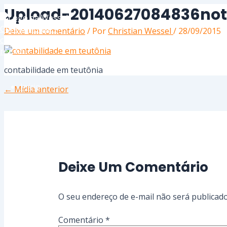
Ir
Name*
Email*
Website
Upload-20140627084836nota
para
o
Deixe um comentário
/ Por
Christian Wessel
/
28/09/2015
conteúdo
contabilidade em teutônia
Início
←
Mídia anterior
Serviços
Deixe Um Comentário
Sobre
O seu endereço de e-mail não será publicado
Contato
Comentário
*