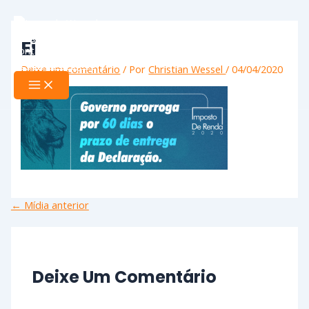
Ir
Name*
Email*
Website
Main
Menu
para
o
Ei
conteúdo
Deixe um comentário
/ Por
Christian Wessel
/
04/04/2020
←
Mídia anterior
Deixe Um Comentário