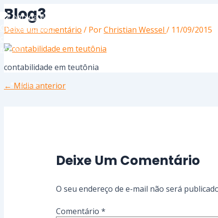
Ir
Name*
Email*
Website
Blog3
para
o
Deixe um comentário
/ Por
Christian Wessel
/
11/09/2015
conteúdo
contabilidade em teutônia
Início
←
Mídia anterior
Serviços
Deixe Um Comentário
Sobre
O seu endereço de e-mail não será publicado
Contato
Comentário
*