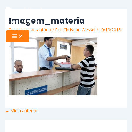
Ir
Name*
Email*
Website
Main
Menu
para
o
Imagem_materia
conteúdo
Deixe um comentário
/ Por
Christian Wessel
/
10/10/2018
←
Mídia anterior