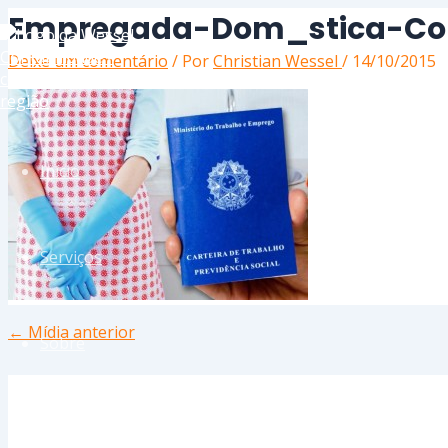
Ir
Name*
Email*
Website
Empregada-Dom_stica-Com
para
o
Deixe um comentário
/ Por
Christian Wessel
/
14/10/2015
conteúdo
Início
Serviços
←
Mídia anterior
Sobre
Contato