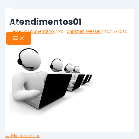
Ir
Name*
Email*
Website
Main
Menu
para
o
Atendimentos01
conteúdo
Deixe um comentário
/ Por
Christian Wessel
/
15/12/2015
←
Mídia anterior