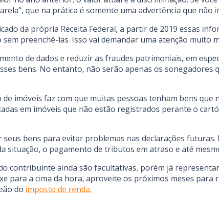
rela”, que na prática é somente uma advertência que não i
ado da própria Receita Federal, a partir de 2019 essas in
ção sem preenchê-las. Isso vai demandar uma atenção muito m
zamento de dados e reduzir as fraudes patrimoniais, em espec
desses bens. No entanto, não serão apenas os sonegadores
ro de imóveis faz com que muitas pessoas tenham bens que 
adas em imóveis que não estão registrados perante o cartó
 seus bens para evitar problemas nas declarações futuras. 
 da situação, o pagamento de tributos em atraso e até mesmo
o contribuinte ainda são facultativas, porém já representam
xe para a cima da hora, aproveite os próximos meses para re
leão do
imposto de renda.