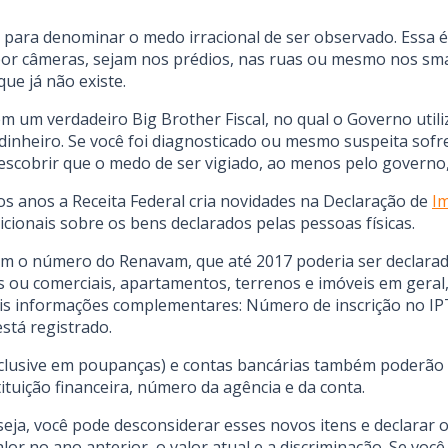
a” para denominar o medo irracional de ser observado. Essa
or câmeras, sejam nos prédios, nas ruas ou mesmo nos sm
ue já não existe.
s em um verdadeiro Big Brother Fiscal, no qual o Governo ut
nheiro. Se você foi diagnosticado ou mesmo suspeita sofr
 descobrir que o medo de ser vigiado, ao menos pelo governo,
 os anos a Receita Federal cria novidades na Declaração de
I
icionais sobre os bens declarados pelas pessoas físicas.
bém o número do Renavam, que até 2017 poderia ser declarad
is ou comerciais, apartamentos, terrenos e imóveis em geral
is informações complementares: Número de inscrição no IPT
stá registrado.
nclusive em poupanças) e contas bancárias também poderão 
ituição financeira, número da agência e da conta.
seja, você pode desconsiderar esses novos itens e declarar
lor no ano anterior, o valor atual e a discriminação. Se v