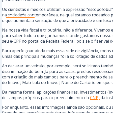
Os cientistas e médicos utilizam a expressão “escopofobi
na sociedade contemporânea, na qual estamos rodeados p
Conte Conosco
o que aumenta a sensação de que a privacidade é um luxo q
Na nossa vida fiscal e tributária, não é diferente. Vivemo
para saber tudo o que ganhamos e onde gastamos nosso di
seu e-CPF no portal da Receita Federal, pois se o fizer vai
Para aperfeiçoar ainda mais essa rede de vigilância, todos
umas das principais mudanças foi a solicitação de dados ad
Ao declarar um veículo, por exemplo, será solicitado tam
discriminação do bem. Já para as casas, prédios residencia
com a criação de mais campos para o preenchimento de se
do Imóvel; Matrícula do Imóvel; Nome do Cartório em que e
Da mesma forma, aplicações financeiras, investimentos (i
de campos próprios para o preenchimento do
CNPJ
da inst
Por enquanto, essas informações ainda são opcionais, ou 
fazendo nos exercícios anteriores, informando apenas o va