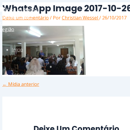
Ir
Name*
Email*
Website
WhatsApp Image 2017-10-26 
para
o
Deixe um comentário
/ Por
Christian Wessel
/
26/10/2017
conteúdo
Início
Serviços
←
Mídia anterior
Sobre
Contato
Deixe Um Comentário