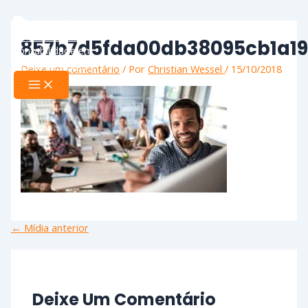
Ir
Name*
Email*
Website
Main
Menu
para
o
857b7d5fda00db38095cb1a1
conteúdo
Deixe um comentário
/ Por
Christian Wessel
/
15/10/2018
←
Mídia anterior
Deixe Um Comentário